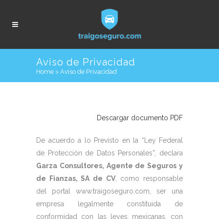
Aviso de Privacidad
Home
>
Aviso de Privacidad
Descargar documento PDF
De acuerdo a lo Previsto en la “Ley Federal
de Protección de Datos Personales”, declara
Garza Consultores, Agente de Seguros y
de Fianzas, SA de CV
, como responsable
del portal www.traigoseguro.com, ser una
empresa legalmente constituida de
conformidad con las leyes mexicanas, con