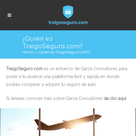
¿Quien es
TraigoSeguro.com?
Home
>
¿Quien es TraigoSeguro.com?
TraigoSeguro.com
es un esfuerzo de Garza Consultores para
poner a tu alcance una plataforma facil y rápida en donde
podrás comparar y adquirir tu seguro de auto.
Si deseas conocer más sobre Garza Consultores
da clic aquí
.