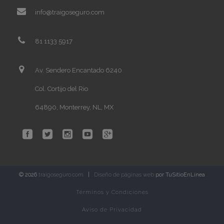
info@traigoseguro.com
81 1133 5917
Av. Sendero Encantado 6240
Col. Cortijo del Rio
64890, Monterrey, NL, MX
© 2026
traigoseguro.com
|
Diseño de páginas web
por TuSitioEnLinea
Términos y Condiciones
Aviso de Privacidad