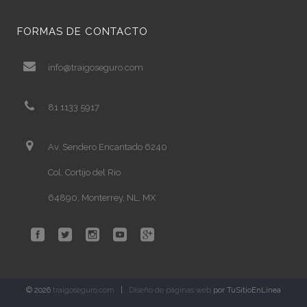
FORMAS DE CONTACTO
info@traigoseguro.com
81 1133 5917
Av. Sendero Encantado 6240
Col. Cortijo del Rio
64890, Monterrey, NL, MX
© 2026
traigoseguro.com
|
Diseño de páginas web
por TuSitioEnLinea